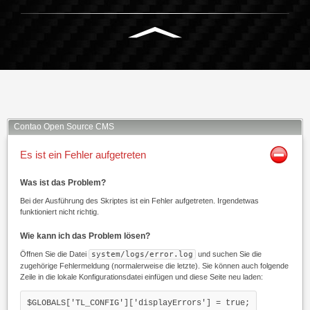
Facebook
Twitter
Xing
Mail
Contao Open Source CMS
Es ist ein Fehler aufgetreten
Was ist das Problem?
Bei der Ausführung des Skriptes ist ein Fehler aufgetreten. Irgendetwas
funktioniert nicht richtig.
Wie kann ich das Problem lösen?
Öffnen Sie die Datei
system/logs/error.log
und suchen Sie die
zugehörige Fehlermeldung (normalerweise die letzte). Sie können auch folgende
Zeile in die lokale Konfigurationsdatei einfügen und diese Seite neu laden:
$GLOBALS['TL_CONFIG']['displayErrors'] = true;