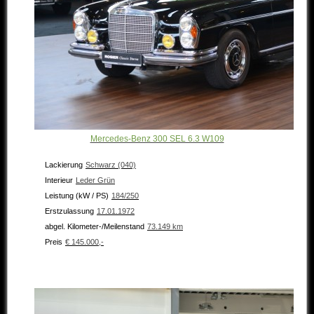
Mercedes-Benz 300 SEL 6.3 W109
Lackierung
Schwarz (040)
Interieur
Leder Grün
Leistung (kW / PS)
184/250
Erstzulassung
17.01.1972
abgel. Kilometer-/Meilenstand
73.149 km
Preis
€ 145.000,-