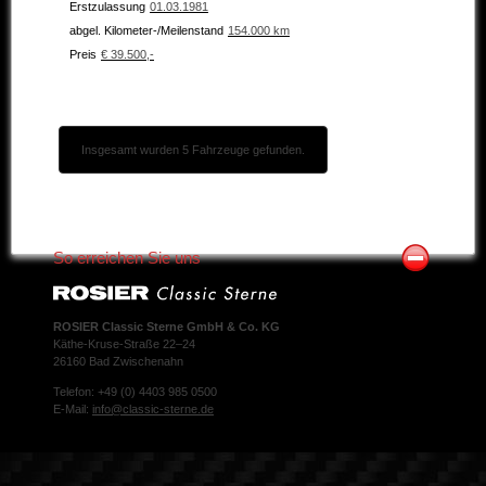
Erstzulassung
01.03.1981
abgel. Kilometer-/Meilenstand
154.000 km
Preis
€ 39.500,-
Insgesamt wurden 5 Fahrzeuge gefunden.
So erreichen Sie uns
ROSIER Classic Sterne GmbH & Co. KG
Käthe-Kruse-Straße 22–24
26160 Bad Zwischenahn
Telefon: +49 (0) 4403 985 0500
E-Mail:
info@classic-sterne.de