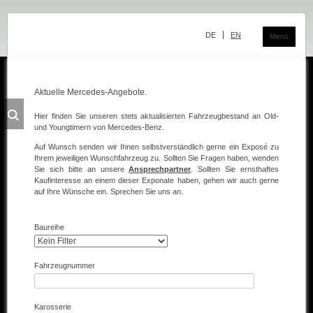
Navigation
überspringen
DE
EN
Menü
Aktuelle Mercedes-Angebote.
Das Classic Center
Hier finden Sie unseren stets aktualisierten Fahrzeugbestand an Old-
und Youngtimern von Mercedes-Benz.
Geschichte
Auf Wunsch senden wir Ihnen selbstverständlich gerne ein Exposé zu
Die Ausstellung
Ihrem jeweiligen Wunschfahrzeug zu. Sollten Sie Fragen haben, wenden
Sie sich bitte an unsere
Ansprechpartner
. Sollten Sie ernsthaftes
Kaufinteresse an einem dieser Exponate haben, gehen wir auch gerne
Team
auf Ihre Wünsche ein. Sprechen Sie uns an.
Der Verkauf
Baureihe
Ankauf und Kommission
Die Ausstellung
Fahrzeugnummer
Die Fahrzeuge
Karosserie
Fahrzeuge Mercedes