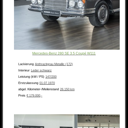
Mercedes-Benz 280 SE 3.5 Coupé W111
Lackierung
Anthrazitgrau Metallic (172)
Interieur
Leder schwarz
Leistung (kW / PS)
147/200
Erstzulassung
01.07.1970
abgel. Kilometer-/Meilenstand
26.150 km
Preis
€ 179.000,-