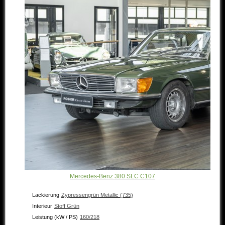
Mercedes-Benz 380 SLC C107
Lackierung
Zypressengrün Metallic (735)
Interieur
Stoff Grün
Leistung (kW / PS)
160/218