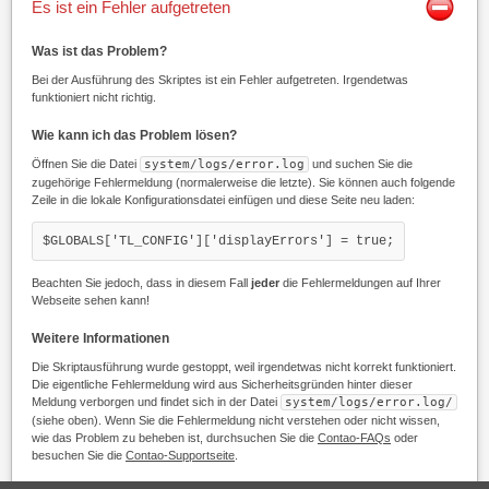
Es ist ein Fehler aufgetreten
Was ist das Problem?
Bei der Ausführung des Skriptes ist ein Fehler aufgetreten. Irgendetwas
funktioniert nicht richtig.
Wie kann ich das Problem lösen?
Öffnen Sie die Datei
system/logs/error.log
und suchen Sie die
zugehörige Fehlermeldung (normalerweise die letzte). Sie können auch folgende
Zeile in die lokale Konfigurationsdatei einfügen und diese Seite neu laden:
$GLOBALS['TL_CONFIG']['displayErrors'] = true;
Beachten Sie jedoch, dass in diesem Fall
jeder
die Fehlermeldungen auf Ihrer
Webseite sehen kann!
Weitere Informationen
Die Skriptausführung wurde gestoppt, weil irgendetwas nicht korrekt funktioniert.
Die eigentliche Fehlermeldung wird aus Sicherheitsgründen hinter dieser
Meldung verborgen und findet sich in der Datei
system/logs/error.log/
(siehe oben). Wenn Sie die Fehlermeldung nicht verstehen oder nicht wissen,
wie das Problem zu beheben ist, durchsuchen Sie die
Contao-FAQs
oder
besuchen Sie die
Contao-Supportseite
.