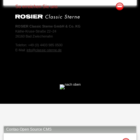
So erreichen Sie uns
ROSIER Classic Sterne GmbH & Co. KG
Käthe-Kruse-Straße 22–24
26160 Bad Zwischenahn
Telefon: +49 (0) 4403 985 0500
E-Mail:
info@classic-sterne.de
Facebook
Twitter
Xing
Mail
Contao Open Source CMS