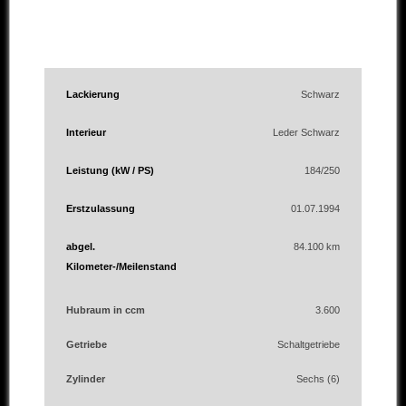
Lackierung
Schwarz
Interieur
Leder Schwarz
Leistung (kW / PS)
184/250
Erstzulassung
01.07.1994
abgel.
84.100 km
Kilometer-/Meilenstand
Hubraum in ccm
3.600
Getriebe
Schaltgetriebe
Zylinder
Sechs (6)