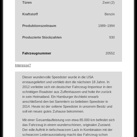
Türen
Zwei (2)
Kraftstoff
Benzin
Produktionszeitraum
1989–1994
Produzierte Stückzahlen
930
Fahrzeugnummer
20552
Interesse?
Dieser wundervolle Speedster wurde in die USA
erstausgeliefert und verblieb dort die nächsten 18 Jahre. In
2012 verliebte sich ein deutscher Fahrzeug-Importeur in den
schnittigen Roadster aus Zuffenhausen und holte ihn zurück
in sein Heimatland. Ein Hamburger Architekt erwarb
anschließend den bei Sammlern so beliebten Speedster in
2014. Heute ist der seltene Speedster in unserem Besitz und
soll ein neues gutes Zuhause bekommen.
Mit einer Gesamtlaufleistung von etwa 85.000 km befindet sich
das Fahrzeug in einem wunderschönen, originalen Zustand.
Der edle Auftritt in tiefschwarzem Lack in Kombination mit der
schwarzen Lederausstattung macht das Fahrzeug schon