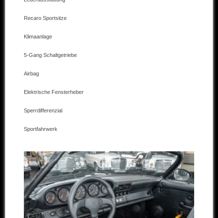
Andere Marken
Recaro Sportsitze
Verkaufte Fahrzeuge
Klimaanlage
Kontakt
5-Gang Schaltgetriebe
Impressum
Airbag
Datenschutz
Elektrische Fensterheber
AGB
Sperrdifferenzial
Haftungsausschluss
Sportfahrwerk