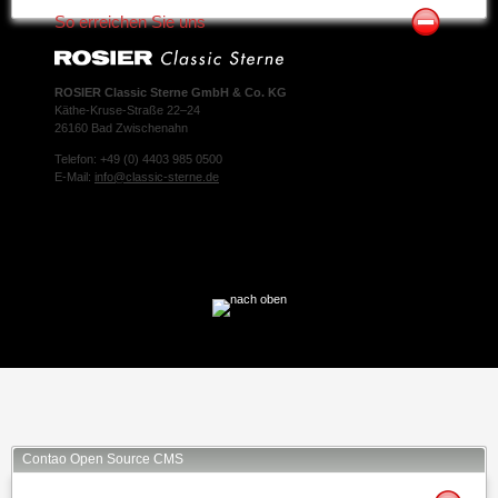
So erreichen Sie uns
ROSIER Classic Sterne GmbH & Co. KG
Käthe-Kruse-Straße 22–24
26160 Bad Zwischenahn
Telefon: +49 (0) 4403 985 0500
E-Mail:
info@classic-sterne.de
Facebook
Twitter
Xing
Mail
Contao Open Source CMS