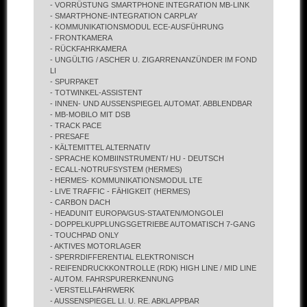
- VORRÜSTUNG SMARTPHONE INTEGRATION MB-LINK
- SMARTPHONE-INTEGRATION CARPLAY
- KOMMUNIKATIONSMODUL ECE-AUSFÜHRUNG
- FRONTKAMERA
- RÜCKFAHRKAMERA
- UNGÜLTIG / ASCHER U. ZIGARRENANZÜNDER IM FOND
LI
- SPURPAKET
- TOTWINKEL-ASSISTENT
- INNEN- UND AUSSENSPIEGEL AUTOMAT. ABBLENDBAR
- MB-MOBILO MIT DSB
- TRACK PACE
- PRESAFE
- KÄLTEMITTEL ALTERNATIV
- SPRACHE KOMBIINSTRUMENT/ HU - DEUTSCH
- ECALL-NOTRUFSYSTEM (HERMES)
- HERMES- KOMMUNIKATIONSMODUL LTE
- LIVE TRAFFIC - FÄHIGKEIT (HERMES)
- CARBON DACH
- HEADUNIT EUROPA/GUS-STAATEN/MONGOLEI
- DOPPELKUPPLUNGSGETRIEBE AUTOMATISCH 7-GANG
- TOUCHPAD ONLY
- AKTIVES MOTORLAGER
- SPERRDIFFERENTIAL ELEKTRONISCH
- REIFENDRUCKKONTROLLE (RDK) HIGH LINE / MID LINE
- AUTOM. FAHRSPURERKENNUNG
- VERSTELLFAHRWERK
- AUSSENSPIEGEL LI. U. RE. ABKLAPPBAR