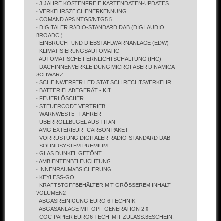
- 3 JAHRE KOSTENFREIE KARTENDATEN-UPDATES
- VERKEHRSZEICHENERKENNUNG
- COMAND APS NTG5/NTG5.5
- DIGITALER RADIO-STANDARD DAB (DIGI. AUDIO
BROADC.)
- EINBRUCH- UND DIEBSTAHLWARNANLAGE (EDW)
- KLIMATISIERUNGSAUTOMATIC
- AUTOMATISCHE FERNLICHTSCHALTUNG (IHC)
- DACHINNENVERKLEIDUNG MICROFASER DINAMICA
SCHWARZ
- SCHEINWERFER LED STATISCH RECHTSVERKEHR
- BATTERIELADEGERÄT - KIT
- FEUERLÖSCHER
- STEUERCODE VERTRIEB
- WARNWESTE - FAHRER
- ÜBERROLLBÜGEL AUS TITAN
- AMG EXTERIEUR- CARBON PAKET
- VORRÜSTUNG DIGITALER RADIO-STANDARD DAB
- SOUNDSYSTEM PREMIUM
- GLAS DUNKEL GETÖNT
- AMBIENTENBELEUCHTUNG
- INNENRAUMABSICHERUNG
- KEYLESS-GO
- KRAFTSTOFFBEHÄLTER MIT GRÖSSEREM INHALT-
VOLUMEN2
- ABGASREINIGUNG EURO 6 TECHNIK
- ABGASANLAGE MIT OPF GENERATION 2.0
- COC-PAPIER EURO6 TECH. MIT ZULASS.BESCHEIN.