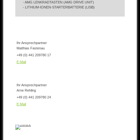
- AMG LENKRADTASTEN (AMG DRIVE UNIT)
- LITHIUM-IONEN-STARTERBATTERIE (LISB)
Ihr Ansprechpartner
Matthias Fastenau
+49 (0) 441 209780 17
E-Mail
Ihr Ansprechpartner
Arne Rehling
+49 (0) 441 209780 24
E-Mail