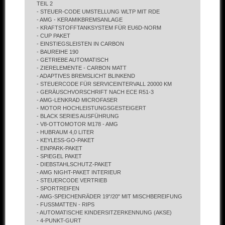
TEIL 2
- STEUER-CODE UMSTELLUNG WLTP MIT RDE
- AMG - KERAMIKBREMSANLAGE
- KRAFTSTOFFTANKSYSTEM FÜR EU6D-NORM
- CUP PAKET
- EINSTIEGSLEISTEN IN CARBON
- BAUREIHE 190
- GETRIEBE AUTOMATISCH
- ZIERELEMENTE - CARBON MATT
- ADAPTIVES BREMSLICHT BLINKEND
- STEUERCODE FÜR SERVICEINTERVALL 20000 KM
- GERÄUSCHVORSCHRIFT NACH ECE R51-3
- AMG-LENKRAD MICROFASER
- MOTOR HOCHLEISTUNGSGESTEIGERT
- BLACK SERIES AUSFÜHRUNG
- V8-OTTOMOTOR M178 - AMG
- HUBRAUM 4,0 LITER
- KEYLESS-GO-PAKET
- EINPARK-PAKET
- SPIEGEL PAKET
- DIEBSTAHLSCHUTZ-PAKET
- AMG NIGHT-PAKET INTERIEUR
- STEUERCODE VERTRIEB
- SPORTREIFEN
- AMG-SPEICHENRÄDER 19"/20" MIT MISCHBEREIFUNG
- FUSSMATTEN - RIPS
- AUTOMATISCHE KINDERSITZERKENNUNG (AKSE)
- 4-PUNKT-GURT