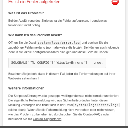
Es ist ein Fehler aufgetreten
Was ist das Problem?
Bei der Ausführung des Skriptes ist ein Fehler aufgetreten. Irgendetwas
funktioniert nicht richtig.
Wie kann ich das Problem lösen?
Öffnen Sie die Datei
system/logs/error.log
und suchen Sie die
zugehörige Fehlermeldung (normalerweise die letzte). Sie können auch folgende
Zeile in die lokale Konfigurationsdatei einfügen und diese Seite neu laden:
$GLOBALS['TL_CONFIG']['displayErrors'] = true;
Beachten Sie jedoch, dass in diesem Fall
jeder
die Fehlermeldungen auf Ihrer
Webseite sehen kann!
Weitere Informationen
Die Skriptausführung wurde gestoppt, weil irgendetwas nicht korrekt funktioniert.
Die eigentliche Fehlermeldung wird aus Sicherheitsgründen hinter dieser
Meldung verborgen und findet sich in der Datei
system/logs/error.log/
(siehe oben). Wenn Sie die Fehlermeldung nicht verstehen oder nicht wissen,
wie das Problem zu beheben ist, durchsuchen Sie die
Contao-FAQs
oder
besuchen Sie die
Contao-Supportseite
.