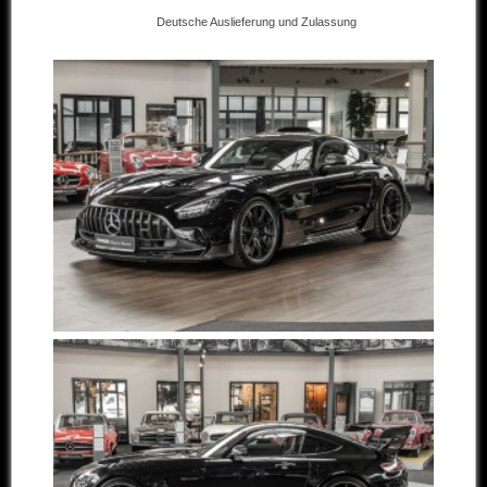
Deutsche Auslieferung und Zulassung
Andere Marken
Verkaufte Fahrzeuge
Kontakt
Impressum
Datenschutz
AGB
Haftungsausschluss