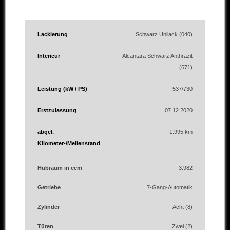
Lackierung
Schwarz Unilack (040)
Interieur
Alcantara Schwarz Anthrazit
(671)
Leistung (kW / PS)
537/730
Erstzulassung
07.12.2020
abgel.
1.995 km
Kilometer-/Meilenstand
Hubraum in ccm
3.982
Getriebe
7-Gang-Automatik
Zylinder
Acht (8)
Türen
Zwei (2)